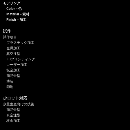
モデリング
Color－色
Material－素材
Finish－加工
試作
試作項目
プラスチック加工
金属加工
真空注型
3Dプリンティング
レーザー加工
板金加工
簡易金型
塗装
印刷
少ロット対応
少量生産向けの技術
簡易金型
真空注型
板金加工